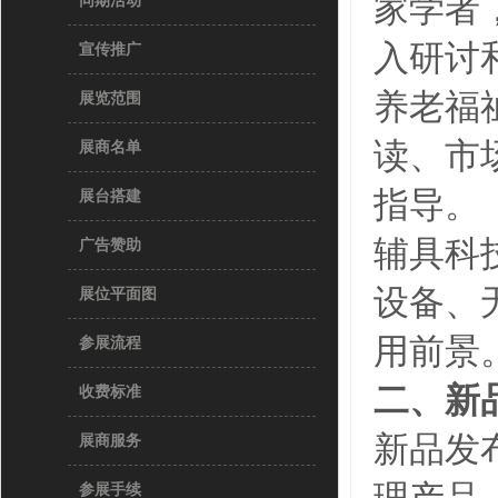
家学者
同期活动
入研讨
宣传推广
养老福
展览范围
读、市
展商名单
指导。
展台搭建
辅具科
广告赞助
设备、
展位平面图
用前景
参展流程
二、新
收费标准
新品发
展商服务
参展手续